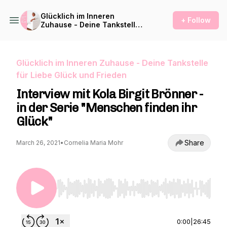
Glücklich im Inneren
+ Follow
Zuhause - Deine Tankstelle
für Liebe Glück und Frieden
Glücklich im Inneren Zuhause - Deine Tankstelle
für Liebe Glück und Frieden
Interview mit Kola Birgit Brönner -
in der Serie "Menschen finden ihr
Glück"
Share
March 26, 2021
•
Cornelia Maria Mohr
Use Left/Right to seek, Home/End to jump to st
0:00
|
26:45